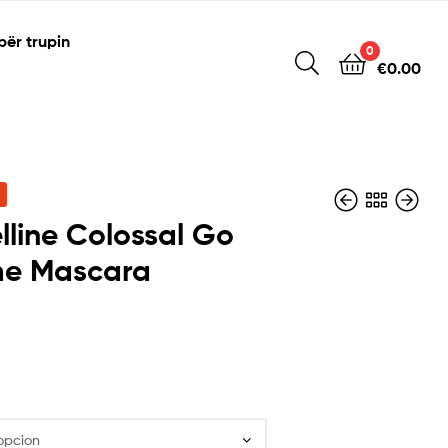
për trupin
0
€
0.00
line Colossal Go
me Mascara
€
€
7.60
3.90