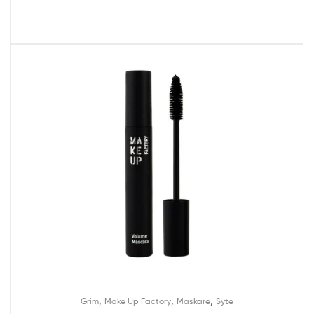
,
,
,
Grim
Make Up Factory
Maskarë
Sytë