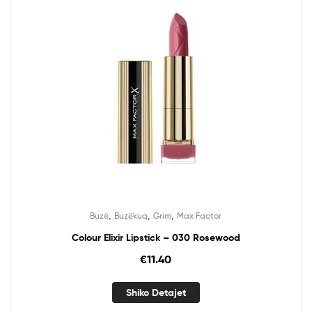
,
,
,
Buzë
Buzëkuq
Grim
Max Factor
Colour Elixir Lipstick – 030 Rosewood
€
11.40
Shiko Detajet