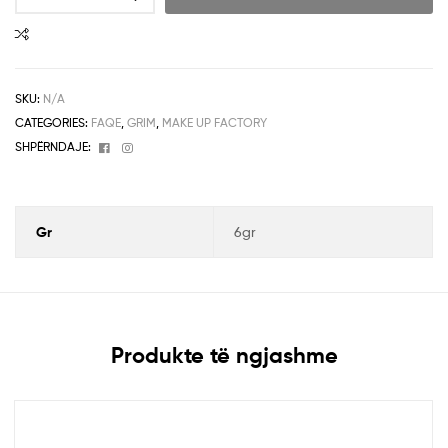
SKU:
N/A
CATEGORIES:
FAQE
,
GRIM
,
MAKE UP FACTORY
Facebook
Instagram
SHPËRNDAJE:
Gr
6gr
Produkte të ngjashme