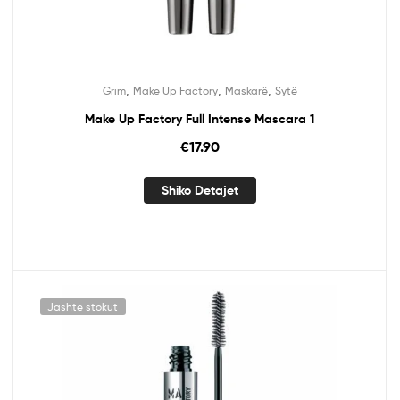
,
,
,
Grim
Make Up Factory
Maskarë
Sytë
Make Up Factory Full Intense Mascara 1
€
17.90
Shiko Detajet
Jashtë stokut