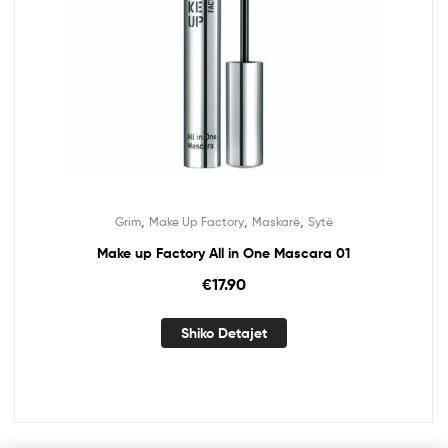
,
,
,
Grim
Make Up Factory
Maskarë
Sytë
Make up Factory All in One Mascara 01
€
17.90
Shiko Detajet