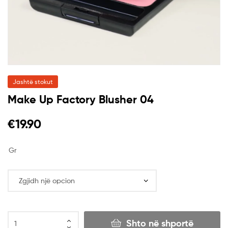
Jashtë stokut
Make Up Factory Blusher 04
€
19.90
Gr
Shto në shportë