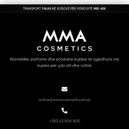
TRANSPORT
FALAS
NË KOSOVË PËR POROSITË
MBI 40€
Kozmetikë, parfume dhe produkte kujdesi të zgjedhura me
kujdes për çdo stil dhe rutinë.
online@mmacosmetics.shop
+383 43 806 805