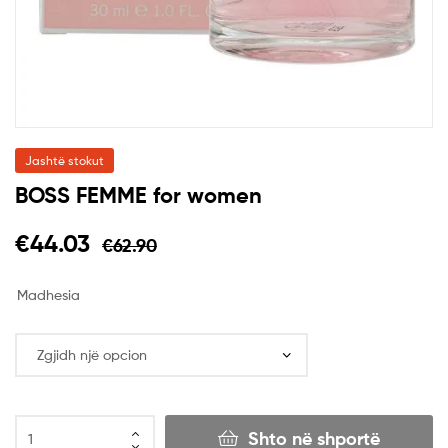
Jashtë stokut
BOSS FEMME for women
€
44.03
€
62.90
Madhesia
Shto në shportë