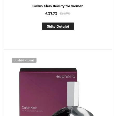
Calvin Klein Beauty for women
€
37.73
€
53.90
Shiko Detajet
Jashtë stokut