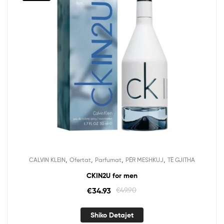
,
,
,
,
CALVIN KLEIN
Ofertat
Parfumat
PËR MESHKUJ
TË GJITHA
CKIN2U for men
€
34.93
€
49.90
Shiko Detajet