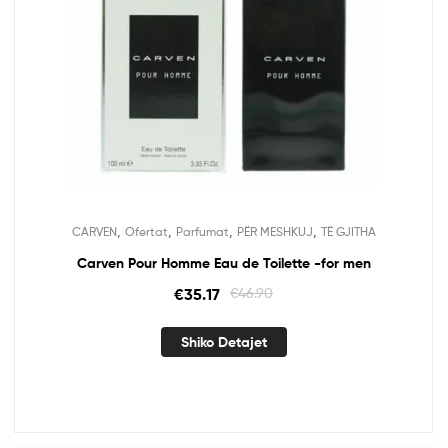
,
,
,
,
CARVEN
Ofertat
Parfumat
PËR MESHKUJ
TË GJITHA
Carven Pour Homme Eau de Toilette -for men
€
35.17
€
46.90
Shiko Detajet