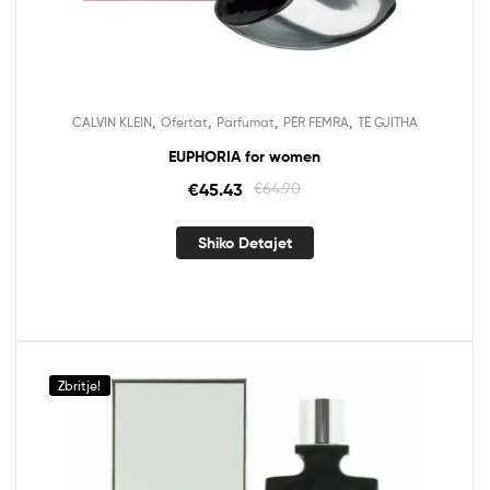
,
,
,
,
CALVIN KLEIN
Ofertat
Parfumat
PËR FEMRA
TË GJITHA
EUPHORIA for women
€
45.43
€
64.90
Shiko Detajet
Zbritje!