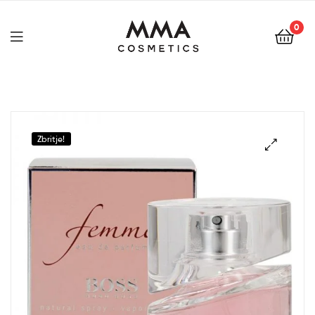
0
Zbritje!
🔍