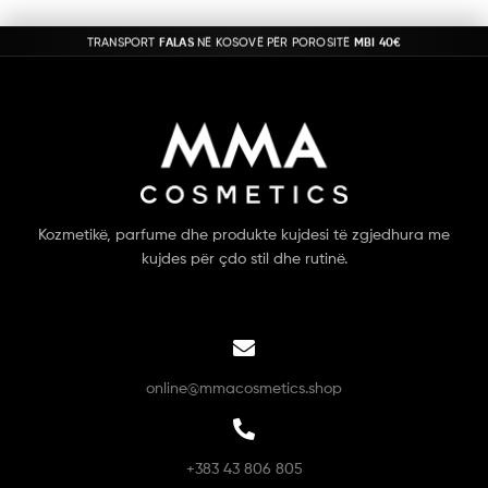
TRANSPORT
FALAS
NË KOSOVË PËR POROSITË
MBI 40€
Kozmetikë, parfume dhe produkte kujdesi të zgjedhura me
kujdes për çdo stil dhe rutinë.
online@mmacosmetics.shop
+383 43 806 805