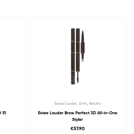
,
,
Estee Lauder
Grim
Vetulla
 51
Estee Lauder Brow Perfect 3D All-in-One
Styler
€
57.90