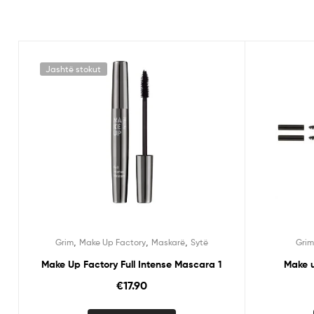
Jashtë stokut
,
,
,
Grim
Make Up Factory
Maskarë
Sytë
Gri
Make Up Factory Full Intense Mascara 1
Make u
€
17.90