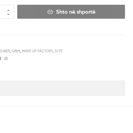
Shto në shportë
ELINER
,
GRIM
,
MAKE UP FACTORY
,
SYTË
Facebook
Instagram