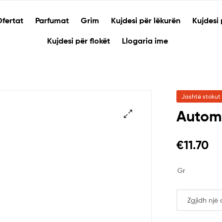
fertat
Parfumat
Grim
Kujdesi për lëkurën
Kujdesi 
Kujdesi për flokët
Llogaria ime
Jashtë stokut
Automa
🔍
€
11.70
Gr