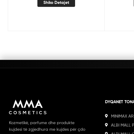
Shiko Detajet
DYQANET TON
MINIMAX AR
Kozmetikë, parfume dhe produkte
ALBI MALL 
kujdesi të zgjedhura me kujdes për çdo
ALBI MALL 