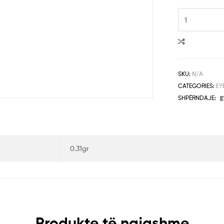
SKU:
N/A
CATEGORIES:
EY
SHPËRNDAJE:
0.31gr
Produkte të ngjashme