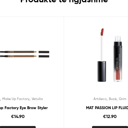
,
,
,
,
m
Make Up Factory
Vetulla
Artdeco
Buzë
Grim
p Factory Eye Brow Styler
MAT PASSION LIP FLUID
€
14.90
€
12.90