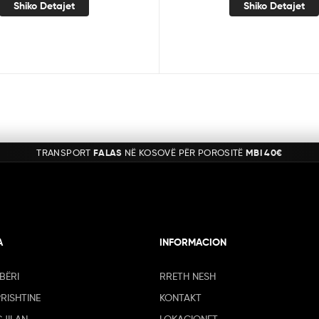
Shiko Detajet
Shiko Detajet
TRANSPORT
FALAS
NË KOSOVË PËR POROSITË
MBI 40€
A
INFORMACION
BËRI
RRETH NESH
PRISHTINE
KONTAKT
GJILAN
LOKACIONET