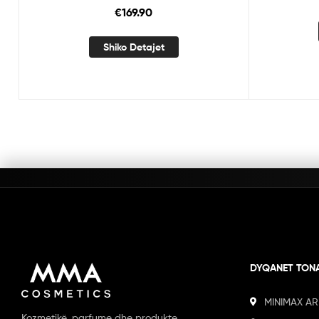
€
169.90
Shiko Detajet
DYQANET TON
MINIMAX AR
Kozmetikë, parfume dhe produkte