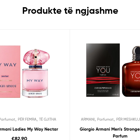
Produkte të ngjashme
,
,
,
,
Parfumat
PËR FEMRA
TË GJITHA
ARMANI
Parfumat
PËR MESHKUJ
Armani Ladies My Way Nectar
Giorgio Armani Men’s Stronge
Parfum
€
82.90