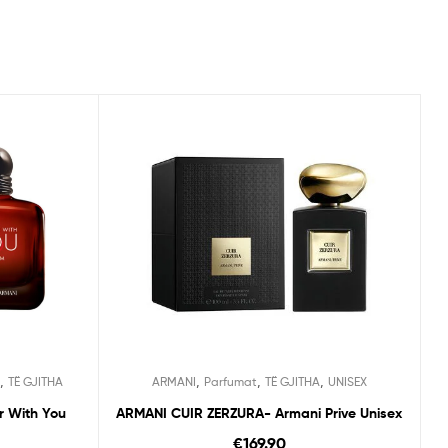
,
,
,
,
TË GJITHA
ARMANI
Parfumat
TË GJITHA
UNISEX
r With You
ARMANI CUIR ZERZURA- Armani Prive Unisex
€
169.90