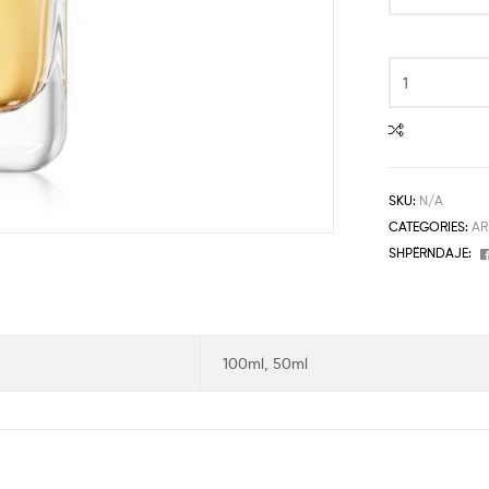
SKU:
N/A
CATEGORIES:
AR
SHPËRNDAJE:
100ml, 50ml