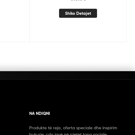
Shiko Detajet
NA NDIQNI
Produkte të reja, oferta speciale dhe inspirim
bukurie, çdo javë në rrjetet tona sociale.