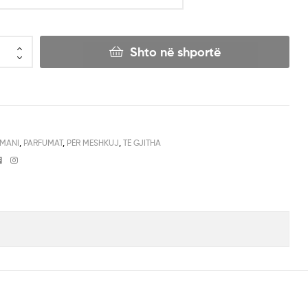
Shto në shportë
MANI
,
PARFUMAT
,
PËR MESHKUJ
,
TË GJITHA
Facebook
Instagram