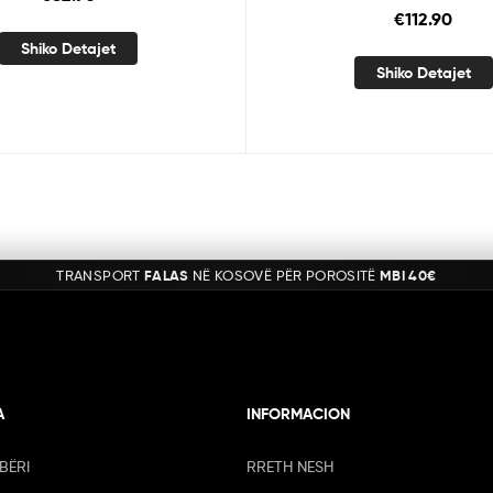
€
112.90
Shiko Detajet
Shiko Detajet
TRANSPORT
FALAS
NË KOSOVË PËR POROSITË
MBI 40€
A
INFORMACION
BËRI
RRETH NESH