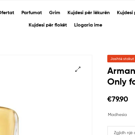
fertat
Parfumat
Grim
Kujdesi për lëkurën
Kujdesi 
Kujdesi për flokët
Llogaria ime
Jashtë stokut
Armani
Only f
🔍
€
79.90
Madhesia