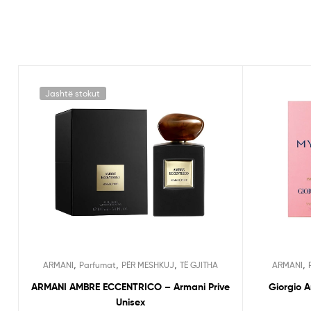
Jashtë stokut
,
,
,
,
ARMANI
Parfumat
PËR MESHKUJ
TË GJITHA
ARMANI
ARMANI AMBRE ECCENTRICO – Armani Prive
Giorgio 
Unisex